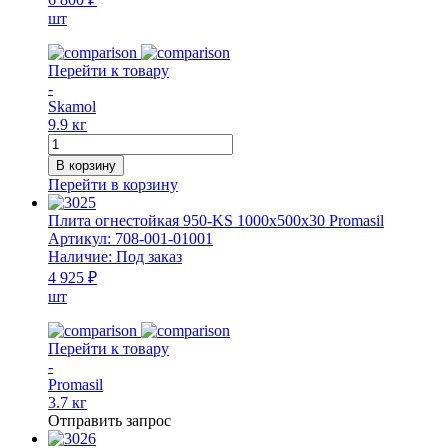
шт
Перейти к товару
-
Skamol
9.9 кг
Количество
товара
В корзину
Плита
Перейти в корзину
огнестойкая
Суперизол
Плита огнестойкая 950-KS 1000x500x30 Promasil
1000x610x40
Артикул:
708-001-01001
Skamotec
Наличие:
Под заказ
4 925 ₽
шт
Перейти к товару
-
Promasil
3.7 кг
Отправить запрос