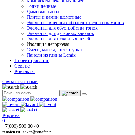
Комплекты пекарных печей
Топки печные
Дымовые каналы
Плиты и камни шамотные
Элементы внешних оболочек печей и каминов
Элементы для обустройства топок
Элементы для дымовых каналов
Элементы для пекарных печей
Изоляция негорючая
Смеси, массы, штукатурки
Панели из глины Lemix
Проектирование
Сервис
Контакты
Связаться с нами
Корзина
0
+7(800) 500-30-40
tonofen.ru
- zakaz@tonofen.ru