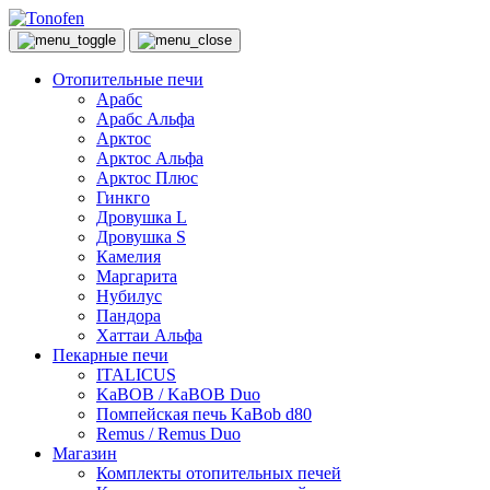
Отопительные печи
Арабс
Арабс Альфа
Арктос
Арктос Альфа
Арктос Плюс
Гинкго
Дровушка L
Дровушка S
Камелия
Маргарита
Нубилус
Пандора
Хаттаи Альфа
Пекарные печи
ITALICUS
KaBOB / KaBOB Duo
Помпейская печь KaBob d80
Remus / Remus Duo
Магазин
Комплекты отопительных печей