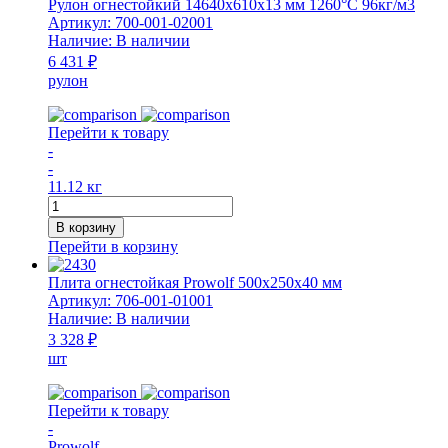
Рулон огнестойкий 14640х610х13 мм 1260°С 96кг/м3
Артикул:
700-001-02001
Наличие:
В наличии
6 431 ₽
рулон
Перейти к товару
-
-
11.12 кг
Количество
товара
В корзину
Рулон
Перейти в корзину
огнестойкий
14640х610х13
Плита огнестойкая Prowolf 500х250х40 мм
мм
Артикул:
706-001-01001
1260°С
Наличие:
В наличии
96кг/
3 328 ₽
м3
шт
Перейти к товару
-
Prowolf