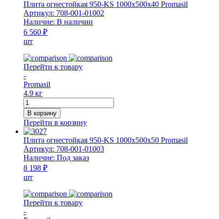
Плита огнестойкая 950-KS 1000x500x40 Promasil
Артикул:
708-001-01002
Наличие:
В наличии
6 560 ₽
шт
Перейти к товару
-
Promasil
4.9 кг
Количество
товара
В корзину
Плита
Перейти в корзину
огнестойкая
950-
Плита огнестойкая 950-KS 1000x500x50 Promasil
KS
Артикул:
708-001-01003
1000x500x40
Наличие:
Под заказ
Promasil
8 198 ₽
шт
Перейти к товару
-