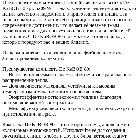
Представляем вам комплект Помпейская пекарная печь De
KaBOB 80 арт. 5209 WT – эксклюзивное решение для тех, кто
ценит качество и надежность в приготовлении пищи. Эта
печь из шамота сочетает в себе традиционные технологии и
современные достижения, что делает её незаменимым
помощником как для профессионалов, так и для любителей
кулинарии. С De KaBOB 80 вы сможете готовить блюда,
которые порадуют вас и ваших близких.
Печь выполнена эксклюзивно в виде футбольного мяча.
Лимитированная коллекция.
Преимущества комплекта De KaBOB 80:
— Высокая теплоемкость: шамот обеспечивает равномерное
распределение тепла.
— Долговечность: материалы устойчивы к высоким
температурам и механическим повреждениям.
— Энергоэффективность: экономия топлива благодаря
оптимизированной конструкции.
— Многофункциональность: подходит для выпечки, жарки и
приготовления на гриле.
Комплект De KaBOB 80 – это не просто печь, а целый мир
кулинарных возможностей. Используйте её для создания
вкуснейших пицц, хлебов и других блюд, которые станут