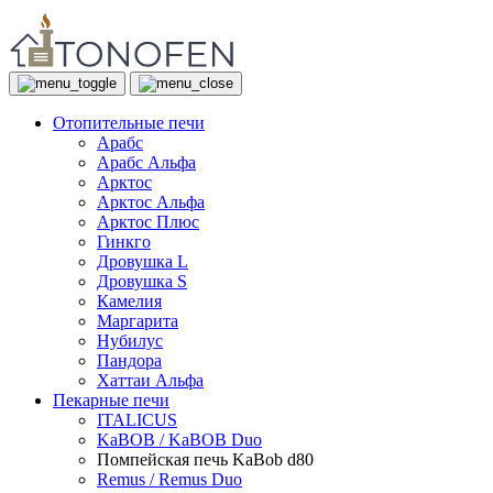
Отопительные печи
Арабс
Арабс Альфа
Арктос
Арктос Альфа
Арктос Плюс
Гинкго
Дровушка L
Дровушка S
Камелия
Маргарита
Нубилус
Пандора
Хаттаи Альфа
Пекарные печи
ITALICUS
KaBOB / KaBOB Duo
Помпейская печь KaBob d80
Remus / Remus Duo