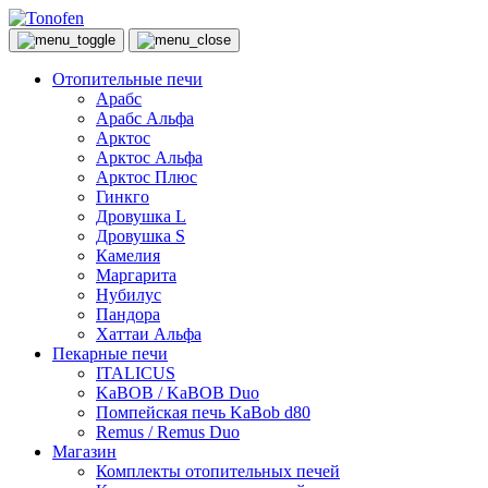
Отопительные печи
Арабс
Арабс Альфа
Арктос
Арктос Альфа
Арктос Плюс
Гинкго
Дровушка L
Дровушка S
Камелия
Маргарита
Нубилус
Пандора
Хаттаи Альфа
Пекарные печи
ITALICUS
KaBOB / KaBOB Duo
Помпейская печь KaBob d80
Remus / Remus Duo
Магазин
Комплекты отопительных печей