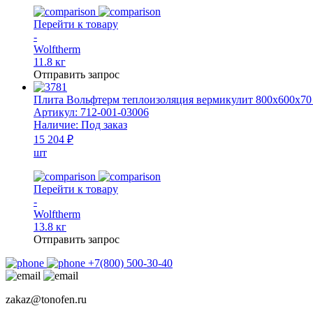
Перейти к товару
-
Wolftherm
11.8 кг
Отправить запрос
Плита Вольфтерм теплоизоляция вермикулит 800x600x70 м
Артикул:
712-001-03006
Наличие:
Под заказ
15 204 ₽
шт
Перейти к товару
-
Wolftherm
13.8 кг
Отправить запрос
+7(800) 500-30-40
zakaz@tonofen.ru