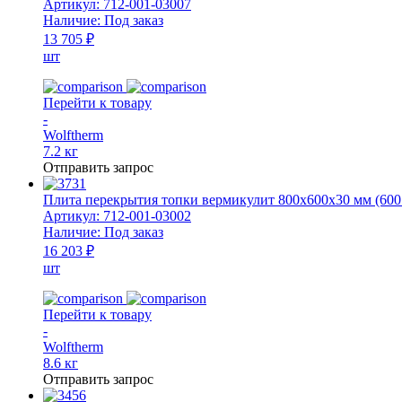
Артикул:
712-001-03007
Наличие:
Под заказ
13 705 ₽
шт
Перейти к товару
-
Wolftherm
7.2 кг
Отправить запрос
Плита перекрытия топки вермикулит 800x600x30 мм (600 
Артикул:
712-001-03002
Наличие:
Под заказ
16 203 ₽
шт
Перейти к товару
-
Wolftherm
8.6 кг
Отправить запрос