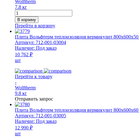
Wolftherm
7.8 кг
Количество
товара
В корзину
Плита
Перейти в корзину
Вольфтерм
теплоизоляция
Плита Вольфтерм теплоизоляция вермикулит 800x600x50 м
вермикулит
Артикул:
712-001-03004
800x600x40
Наличие:
Под заказ
мм
10 762 ₽
(385
шт
кг/
м³)
Перейти к товару
-
Wolftherm
9.8 кг
Отправить запрос
Плита Вольфтерм теплоизоляция вермикулит 800x600x60 м
Артикул:
712-001-03005
Наличие:
Под заказ
12 990 ₽
шт