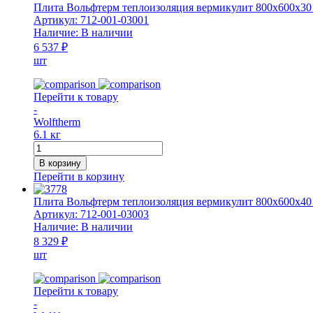
Плита Вольфтерм теплоизоляция вермикулит 800x600x30 м
Артикул:
712-001-03001
Наличие:
В наличии
6 537 ₽
шт
Перейти к товару
-
Wolftherm
6.1 кг
Количество
товара
В корзину
Плита
Перейти в корзину
Вольфтерм
теплоизоляция
Плита Вольфтерм теплоизоляция вермикулит 800x600x40 м
вермикулит
Артикул:
712-001-03003
800x600x30
Наличие:
В наличии
мм
8 329 ₽
(385
шт
кг/
м³)
Перейти к товару
-