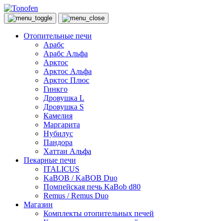
Отопительные печи
Арабс
Арабс Альфа
Арктос
Арктос Альфа
Арктос Плюс
Гинкго
Дровушка L
Дровушка S
Камелия
Маргарита
Нубилус
Пандора
Хаттаи Альфа
Пекарные печи
ITALICUS
KaBOB / KaBOB Duo
Помпейская печь KaBob d80
Remus / Remus Duo
Магазин
Комплекты отопительных печей