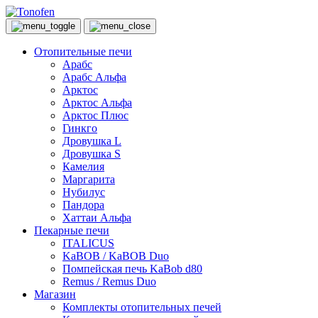
Отопительные печи
Арабс
Арабс Альфа
Арктос
Арктос Альфа
Арктос Плюс
Гинкго
Дровушка L
Дровушка S
Камелия
Маргарита
Нубилус
Пандора
Хаттаи Альфа
Пекарные печи
ITALICUS
KaBOB / KaBOB Duo
Помпейская печь KaBob d80
Remus / Remus Duo
Магазин
Комплекты отопительных печей