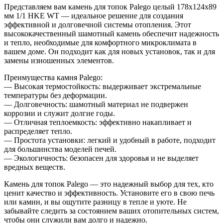
1/1
Представляем вам камень для топок Palego целый 178x124x89
HKE
мм 1/1 HKE WT — идеальное решение для создания
WT
эффективной и долговечной системы отопления. Этот
высококачественный шамотный камень обеспечит надежность
и тепло, необходимые для комфортного микроклимата в
вашем доме. Он подходит как для новых установок, так и для
замены изношенных элементов.
Преимущества камня Palego:
— Высокая термостойкость: выдерживает экстремальные
температуры без деформации.
— Долговечность: шамотный материал не подвержен
коррозии и служит долгие годы.
— Отличная теплоемкость: эффективно накапливает и
распределяет тепло.
— Простота установки: легкий и удобный в работе, подходит
для большинства моделей печей.
— Экологичность: безопасен для здоровья и не выделяет
вредных веществ.
Камень для топок Palego — это надежный выбор для тех, кто
ценит качество и эффективность. Установите его в свою печь
или камин, и вы ощутите разницу в тепле и уюте. Не
забывайте следить за состоянием ваших отопительных систем,
чтобы они служили вам долго и надежно.