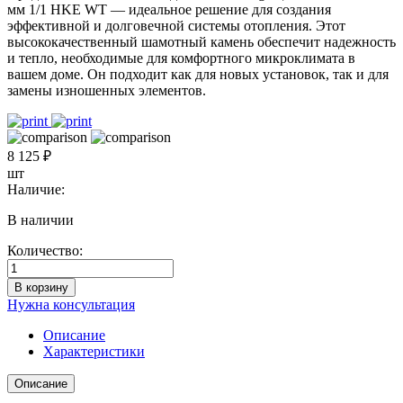
мм 1/1 HKE WT — идеальное решение для создания
эффективной и долговечной системы отопления. Этот
высококачественный шамотный камень обеспечит надежность
и тепло, необходимые для комфортного микроклимата в
вашем доме. Он подходит как для новых установок, так и для
замены изношенных элементов.
8 125 ₽
шт
Наличие:
В наличии
Количество:
Количество
товара
В корзину
Камень
Нужна консультация
для
топок
Описание
Palego
Характеристики
целый
178x124x89
Описание
мм