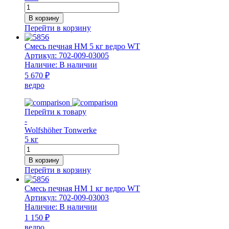
Количество
товара
В корзину
Масса
Перейти в корзину
кислотостойкая
Saurekit
Смесь печная НМ 5 кг ведро WT
1
Артикул:
702-009-03005
кг
Наличие:
В наличии
HART
5 670 ₽
ведро
Перейти к товару
-
Wolfshöher Tonwerke
5 кг
Количество
товара
В корзину
Смесь
Перейти в корзину
печная
НМ
Смесь печная НМ 1 кг ведро WT
5
Артикул:
702-009-03003
кг
Наличие:
В наличии
ведро
1 150 ₽
WT
ведро