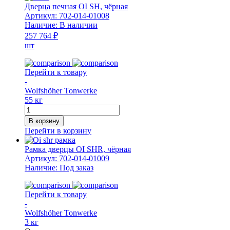
печи
Дверца печная OI SH, чёрная
Дровушка
Артикул:
702-014-01008
S,
Наличие:
В наличии
тип
257 764 ₽
SJR,
шт
черная
Перейти к товару
-
Wolfshöher Tonwerke
55 кг
Количество
товара
В корзину
Дверца
Перейти в корзину
печная
OI
Рамка дверцы OI SHR, чёрная
SH,
Артикул:
702-014-01009
чёрная
Наличие:
Под заказ
Перейти к товару
-
Wolfshöher Tonwerke
3 кг