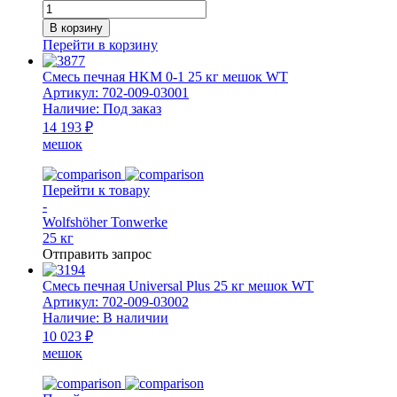
Количество
товара
В корзину
Смесь
Перейти в корзину
печная
НМ
Смесь печная HKM 0-1 25 кг мешок WT
20
Артикул:
702-009-03001
кг
Наличие:
Под заказ
мешок
14 193 ₽
WT
мешок
(для
монтажа
внешней
Перейти к товару
оболочки)
-
Wolfshöher Tonwerke
25 кг
Отправить запрос
Смесь печная Universal Plus 25 кг мешок WT
Артикул:
702-009-03002
Наличие:
В наличии
10 023 ₽
мешок