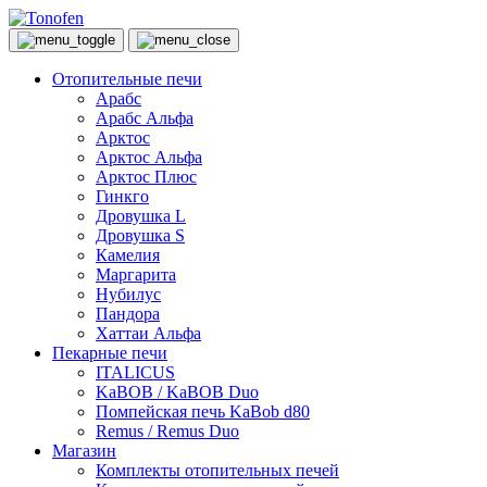
Отопительные печи
Арабс
Арабс Альфа
Арктос
Арктос Альфа
Арктос Плюс
Гинкго
Дровушка L
Дровушка S
Камелия
Маргарита
Нубилус
Пандора
Хаттаи Альфа
Пекарные печи
ITALICUS
KaBOB / KaBOB Duo
Помпейская печь KaBob d80
Remus / Remus Duo
Магазин
Комплекты отопительных печей