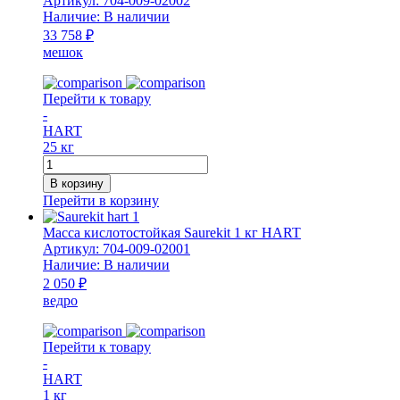
Артикул:
704-009-02002
25
Наличие:
В наличии
кг
33 758 ₽
мешок
Перейти к товару
-
HART
25 кг
Количество
товара
В корзину
Масса
Перейти в корзину
кислотостойкая
Saurekit
Масса кислотостойкая Saurekit 1 кг HART
25
Артикул:
704-009-02001
кг
Наличие:
В наличии
HART
2 050 ₽
ведро
Перейти к товару
-
HART
1 кг