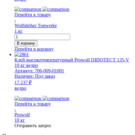
Перейти к товару
-
Wolfshöher Tonwerke
1 кг
Количество
товара
В корзину
Смесь
Перейти в корзину
печная
НМ
Клей высокотемпературный Prowolf DIDOTECT 135-V
1
10 кг ведро
кг
Артикул:
706-009-01001
ведро
Наличие:
Под заказ
WT
17 237 ₽
ведро
Перейти к товару
-
Prowolf
10 кг
Отправить запрос