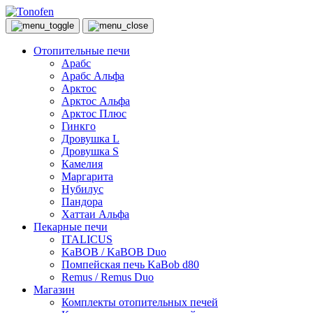
Отопительные печи
Арабс
Арабс Альфа
Арктос
Арктос Альфа
Арктос Плюс
Гинкго
Дровушка L
Дровушка S
Камелия
Маргарита
Нубилус
Пандора
Хаттаи Альфа
Пекарные печи
ITALICUS
KaBOB / KaBOB Duo
Помпейская печь KaBob d80
Remus / Remus Duo
Магазин
Комплекты отопительных печей