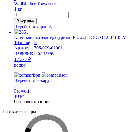
Wolfshöher Tonwerke
1 кг
Количество
товара
В корзину
Смесь
Перейти в корзину
печная
НМ
Клей высокотемпературный Prowolf DIDOTECT 135-V
1
10 кг ведро
кг
Артикул:
706-009-01001
ведро
Наличие:
Под заказ
WT
17 237 ₽
ведро
Перейти к товару
-
Prowolf
10 кг
Отправить запрос
Похожие товары