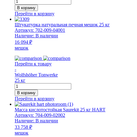
Количество
товара
В корзину
Смесь
Перейти в корзину
печная
Universal
Штукатурка натуральная печная мешок 25 кг
Plus
Артикул:
702-009-04001
25
Наличие:
В наличии
кг
16 094 ₽
мешок
мешок
WT
Перейти к товару
-
Wolfshöher Tonwerke
25 кг
Количество
товара
В корзину
Штукатурка
Перейти в корзину
натуральная
печная
Масса кислотостойкая Saurekit 25 кг HART
мешок
Артикул:
704-009-02002
25
Наличие:
В наличии
кг
33 758 ₽
мешок