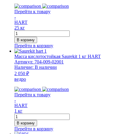
Перейти к товару
-
HART
25 кг
Количество
товара
В корзину
Масса
Перейти в корзину
кислотостойкая
Saurekit
Масса кислотостойкая Saurekit 1 кг HART
25
Артикул:
704-009-02001
кг
Наличие:
В наличии
HART
2 050 ₽
ведро
Перейти к товару
-
HART
1 кг
Количество
товара
В корзину
Масса
Перейти в корзину
кислотостойкая