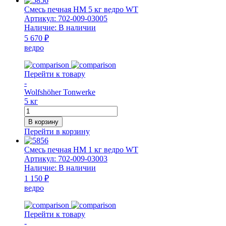
Saurekit
Смесь печная НМ 5 кг ведро WT
1
Артикул:
702-009-03005
кг
Наличие:
В наличии
HART
5 670 ₽
ведро
Перейти к товару
-
Wolfshöher Tonwerke
5 кг
Количество
товара
В корзину
Смесь
Перейти в корзину
печная
НМ
Смесь печная НМ 1 кг ведро WT
5
Артикул:
702-009-03003
кг
Наличие:
В наличии
ведро
1 150 ₽
WT
ведро
Перейти к товару
-