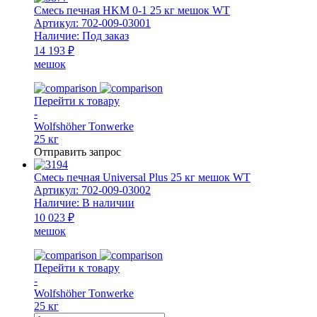
НМ
Смесь печная HKM 0-1 25 кг мешок WT
20
Артикул:
702-009-03001
кг
Наличие:
Под заказ
мешок
14 193 ₽
WT
мешок
(для
монтажа
внешней
Перейти к товару
оболочки)
-
Wolfshöher Tonwerke
25 кг
Отправить запрос
Смесь печная Universal Plus 25 кг мешок WT
Артикул:
702-009-03002
Наличие:
В наличии
10 023 ₽
мешок
Перейти к товару
-
Wolfshöher Tonwerke
25 кг