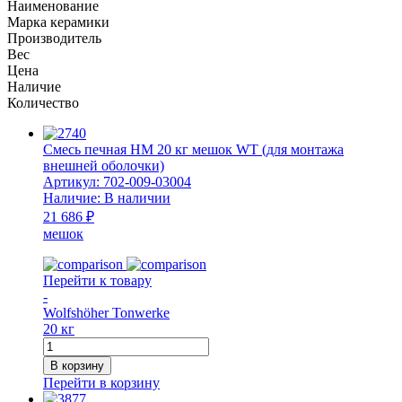
Наименование
Марка керамики
Производитель
Вес
Цена
Наличие
Количество
Смесь печная НМ 20 кг мешок WT (для монтажа
внешней оболочки)
Артикул:
702-009-03004
Наличие:
В наличии
21 686 ₽
мешок
Перейти к товару
-
Wolfshöher Tonwerke
20 кг
Количество
товара
В корзину
Смесь
Перейти в корзину
печная