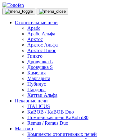
Отопительные печи
Арабс
Арабс Альфа
Арктос
Арктос Альфа
Арктос Плюс
Гинкго
Дровушка L
Дровушка S
Камелия
Маргарита
Нубилус
Пандора
Хаттаи Альфа
Пекарные печи
ITALICUS
KaBOB / KaBOB Duo
Помпейская печь KaBob d80
Remus / Remus Duo
Магазин
Комплекты отопительных печей