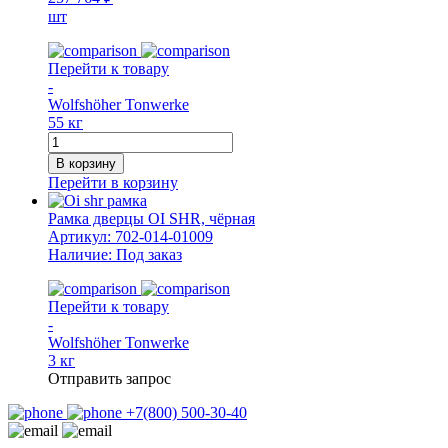
SJR,
шт
черная
Перейти к товару
-
Wolfshöher Tonwerke
55 кг
Количество
товара
В корзину
Дверца
Перейти в корзину
печная
OI
Рамка дверцы OI SHR, чёрная
SH,
Артикул:
702-014-01009
чёрная
Наличие:
Под заказ
Перейти к товару
-
Wolfshöher Tonwerke
3 кг
Отправить запрос
+7(800) 500-30-40