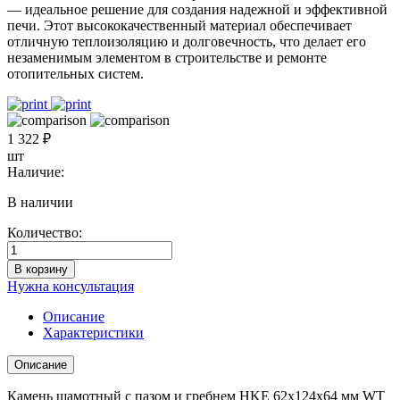
— идеальное решение для создания надежной и эффективной
печи. Этот высококачественный материал обеспечивает
отличную теплоизоляцию и долговечность, что делает его
незаменимым элементом в строительстве и ремонте
отопительных систем.
1 322 ₽
шт
Наличие:
В наличии
Количество:
Количество
товара
В корзину
Камень
Нужна консультация
шамотный
с
Описание
пазом
Характеристики
и
гребнем
Описание
HKE
62x124x64
Камень шамотный с пазом и гребнем HKE 62x124x64 мм WT