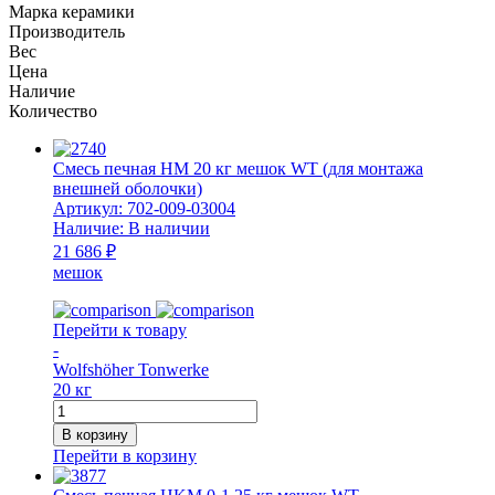
Марка керамики
Производитель
Вес
Цена
Наличие
Количество
Смесь печная НМ 20 кг мешок WT (для монтажа
внешней оболочки)
Артикул:
702-009-03004
Наличие:
В наличии
21 686 ₽
мешок
Перейти к товару
-
Wolfshöher Tonwerke
20 кг
Количество
товара
В корзину
Смесь
Перейти в корзину
печная
НМ