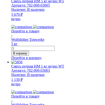
Смесь печная НМ 5 кг ведро WT
1
Артикул:
702-009-03005
кг
Наличие:
В наличии
HART
5 670 ₽
ведро
Перейти к товару
-
Wolfshöher Tonwerke
5 кг
Количество
товара
В корзину
Смесь
Перейти в корзину
печная
НМ
Смесь печная НМ 1 кг ведро WT
5
Артикул:
702-009-03003
кг
Наличие:
В наличии
ведро
1 150 ₽
WT
ведро
Перейти к товару
-
Wolfshöher Tonwerke