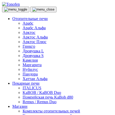
Отопительные печи
Арабс
Арабс Альфа
Арктос
Арктос Альфа
Арктос Плюс
Гинкго
Дровушка L
Дровушка S
Камелия
Маргарита
Нубилус
Пандора
Хаттаи Альфа
Пекарные печи
ITALICUS
KaBOB / KaBOB Duo
Помпейская печь KaBob d80
Remus / Remus Duo
Магазин
Комплекты отопительных печей