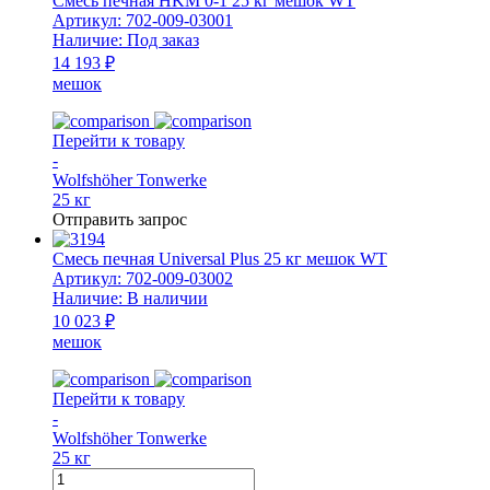
Смесь печная HKM 0-1 25 кг мешок WT
20
Артикул:
702-009-03001
кг
Наличие:
Под заказ
мешок
14 193 ₽
WT
мешок
(для
монтажа
внешней
Перейти к товару
оболочки)
-
Wolfshöher Tonwerke
25 кг
Отправить запрос
Смесь печная Universal Plus 25 кг мешок WT
Артикул:
702-009-03002
Наличие:
В наличии
10 023 ₽
мешок
Перейти к товару
-
Wolfshöher Tonwerke
25 кг
Количество