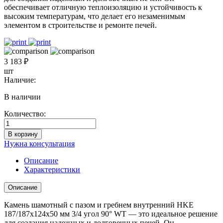
обеспечивает отличную теплоизоляцию и устойчивость к
высоким температурам, что делает его незаменимым
элементом в строительстве и ремонте печей.
3 183 ₽
шт
Наличие:
В наличии
Количество:
Количество
товара
В корзину
Камень
Нужна консультация
шамотный
с
Описание
пазом
Характеристики
и
гребнем
Описание
внутренний
HKE
Камень шамотный с пазом и гребнем внутренний HKE
187/187x124x50
187/187x124x50 мм 3/4 угол 90° WT — это идеальное решение
мм
для создания надежных и долговечных печей. Он