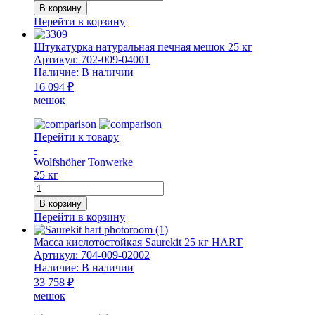
товара
В корзину
Смесь
Перейти в корзину
печная
Universal
Штукатурка натуральная печная мешок 25 кг
Plus
Артикул:
702-009-04001
25
Наличие:
В наличии
кг
16 094 ₽
мешок
мешок
WT
Перейти к товару
-
Wolfshöher Tonwerke
25 кг
Количество
товара
В корзину
Штукатурка
Перейти в корзину
натуральная
печная
Масса кислотостойкая Saurekit 25 кг HART
мешок
Артикул:
704-009-02002
25
Наличие:
В наличии
кг
33 758 ₽
мешок