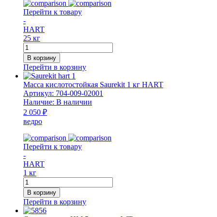
Перейти к товару
-
HART
25 кг
Количество
товара
В корзину
Масса
Перейти в корзину
кислотостойкая
Saurekit
Масса кислотостойкая Saurekit 1 кг HART
25
Артикул:
704-009-02001
кг
Наличие:
В наличии
HART
2 050 ₽
ведро
Перейти к товару
-
HART
1 кг
Количество
товара
В корзину
Масса
Перейти в корзину
кислотостойкая
Saurekit