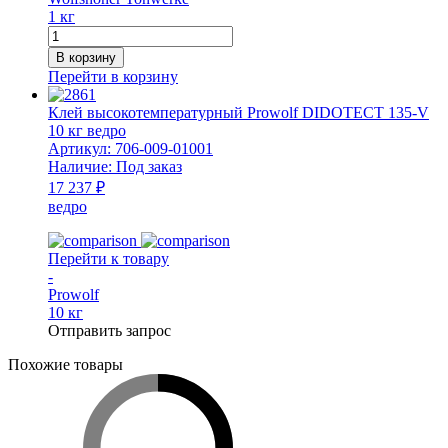
1 кг
Количество
товара
В корзину
Смесь
Перейти в корзину
печная
НМ
Клей высокотемпературный Prowolf DIDOTECT 135-V
1
10 кг ведро
кг
Артикул:
706-009-01001
ведро
Наличие:
Под заказ
WT
17 237 ₽
ведро
Перейти к товару
-
Prowolf
10 кг
Отправить запрос
Похожие товары