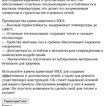
3/4
обеспечивает отличную теплоизоляцию и устойчивость к
угол
высоким температурам, что делает его незаменимым
90°
элементом в строительстве и ремонте печей.
WT
Преимущества камня шамотного HKE:
— Высокая термостойкость: выдерживает температуры до
1400°C.
— Отличная теплоизоляция: сохраняет тепло и снижает
теплопотери.
— Удобство монтажа: паз и гребень обеспечивают надежное
соединение.
— Долговечность: устойчив к механическим повреждениям и
химическим воздействиям.
— Экологичность: изготовлен из натуральных материалов,
безопасен для здоровья.
Используйте камень шамотный HKE для создания
эффективных и долговечных печей, а также для ремонта
существующих конструкций. Он станет надежной основой
для вашего проекта, обеспечивая комфорт и уют в вашем
доме. Не упустите возможность сделать свой дом теплее и
уютнее!
Характеристики
Бренд
: