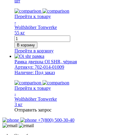
шт
черная
Перейти к товару
-
Wolfshöher Tonwerke
55 кг
Количество
товара
В корзину
Дверца
Перейти в корзину
печная
OI
Рамка дверцы OI SHR, чёрная
SH,
Артикул:
702-014-01009
чёрная
Наличие:
Под заказ
Перейти к товару
-
Wolfshöher Tonwerke
3 кг
Отправить запрос
+7(800) 500-30-40