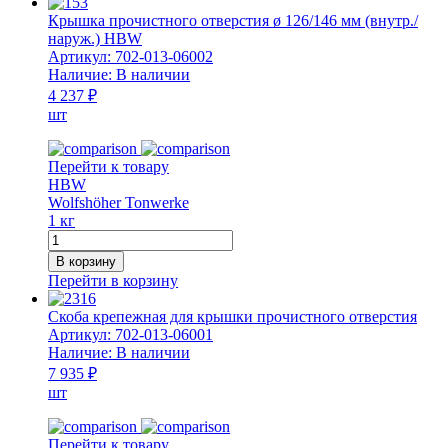
дымовой
Крышка прочистного отверстия ø 126/146 мм (внутр./
трубы
наруж.) HBW
ø160
Артикул:
702-013-06002
Наличие:
В наличии
4 237 ₽
шт
Перейти к товару
HBW
Wolfshöher Tonwerke
1 кг
Количество
товара
В корзину
Крышка
Перейти в корзину
прочистного
отверстия
Cкоба крепежная для крышки прочистного отверстия
ø
Артикул:
702-013-06001
126/146
Наличие:
В наличии
мм
7 935 ₽
(внутр./
шт
наруж.)
HBW
Перейти к товару