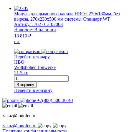
Модуль для дымового канала HBO+ 220x180мм, без
выреза, 270x230x500 мм системы Стандарт WT
Артикул:
702-013-02003
Наличие:
В наличии
18 810 ₽
шт
Перейти к товару
HBO+
Wolfshöher Tonwerke
21.5 кг
Количество
товара
В корзину
Модуль
Перейти в корзину
для
дымового
+7(800) 500-30-40
канала
HBO+
220x180мм,
zakaz@tonofen.ru
без
выреза,
zakaz@tonofen.ru
270x230x500
Политика конфиденциальности