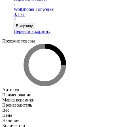
-
Wolfshöher Tonwerke
0.1 кг
Количество
товара
В корзину
Cкоба
Перейти в корзину
крепежная
для
Похожие товары
крышки
прочистного
отверстия
Артикул
Наименование
Марка керамики
Производитель
Вес
Цена
Наличие
Количество