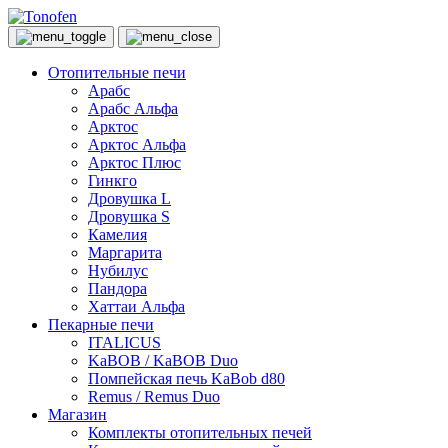
Отопительные печи
Арабс
Арабс Альфа
Арктос
Арктос Альфа
Арктос Плюс
Гинкго
Дровушка L
Дровушка S
Камелия
Маргарита
Нубилус
Пандора
Хаттаи Альфа
Пекарные печи
ITALICUS
KaBOB / KaBOB Duo
Помпейская печь KaBob d80
Remus / Remus Duo
Магазин
Комплекты отопительных печей