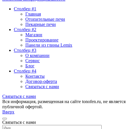
мм
Столбец #1
системы
Главная
Стандарт
Отопительные печи
WT
Пекарные печи
Столбец #2
Магазин
Проектирование
Панели из глины Lemix
Столбец #3
О компании
Сервис
Блог
Столбец #4
Контакты
Договор-оферта
Связаться с нами
Связаться с нами
Вся информация, размещенная на сайте tonofen.ru, не является
публичной офертой.
Вверх
Связаться с нами