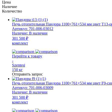
Цена
Наличие
Количество
Печь отопительная Пандора 1100×761×534 мм цвет Т13-
Артикул:
701-006-03012
Наличие:
В наличии
301 500 ₽
комплект
Перейти к товару
-
Szentesi
150 кг
Отправить запрос
Печь отопительная Пандора 1100×761×534 мм цвет F9-с
Артикул:
701-006-03009
Наличие:
В наличии
301 500 ₽
комплект