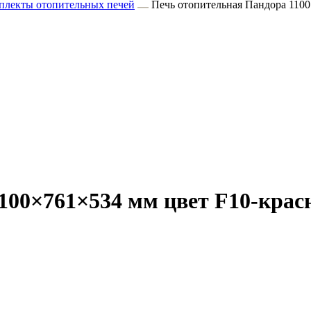
плекты отопительных печей
Печь отопительная Пандора 110
100×761×534 мм цвет F10-кра