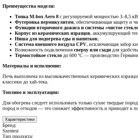
Преимущества модели:
Топка M-box Aero 8
с регулируемой мощностью 3–8,5 кВ
Футеровка вермикулитом
, обеспечивающая защиту и чи
Функции вторичного дожига и системы «чистое стекл
Корпус из керамических изразцов
, аккумулирующий теп
Ниша для подогрева еды и напитков
;
Система внешнего воздуха CPV
, исключающая забор ки
Возможность подключения
сверху или сзади
для удобств
Термостойкое стекло
до 600 °C — производство Германи
Материалы и исполнение:
Печь выполнена из высококачественных керамических изразцов
классики до хай-тека.
Топливо и эксплуатация:
Для обогрева следует использовать только сухие твердые пор
пород и отходов — это снижает эффективность и приводит к п
Характеристики
Бренд
:
Szentesi
Тип продукта
: