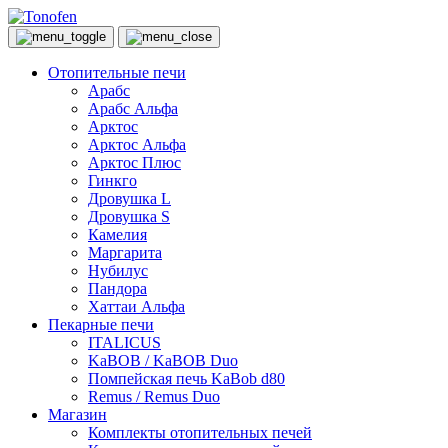
Отопительные печи
Арабс
Арабс Альфа
Арктос
Арктос Альфа
Арктос Плюс
Гинкго
Дровушка L
Дровушка S
Камелия
Маргарита
Нубилус
Пандора
Хаттаи Альфа
Пекарные печи
ITALICUS
KaBOB / KaBOB Duo
Помпейская печь KaBob d80
Remus / Remus Duo
Магазин
Комплекты отопительных печей