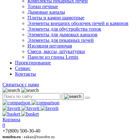
Комплекты пекарных печей
Топки печные
Дымовые каналы
Плиты и камни шамотные
Элементы внешних оболочек печей и каминов
Элементы для обустройства топок
Элементы для дымовых каналов
Элементы для пекарных печей
Изоляция негорючая
Смеси, массы, штукатурки
Панели из глины Lemix
Проектирование
Сервис
Контакты
Связаться с нами
Корзина
0
+7(800) 500-30-40
tonofen.ru
- zakaz@tonofen.ru