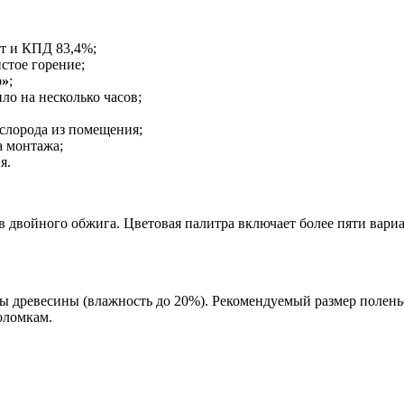
т и КПД 83,4%;
стое горение;
о»
;
ло на несколько часов;
слорода из помещения;
а монтажа;
я.
 двойного обжига. Цветовая палитра включает более пяти вариа
оды древесины (влажность до 20%). Рекомендуемый размер полен
оломкам.