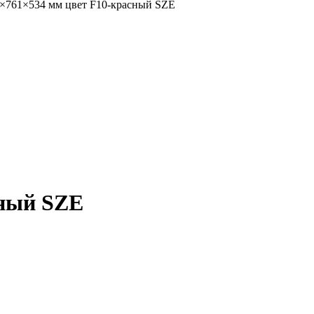
0×761×534 мм цвет F10-красный SZE
сный SZE