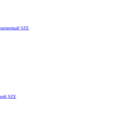
оранжевый SZE
иний SZE