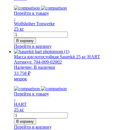
WT
Перейти к товару
-
Wolfshöher Tonwerke
25 кг
Количество
товара
В корзину
Штукатурка
Перейти в корзину
натуральная
печная
Масса кислотостойкая Saurekit 25 кг HART
мешок
Артикул:
704-009-02002
25
Наличие:
В наличии
кг
33 758 ₽
мешок
Перейти к товару
-
HART
25 кг
Количество
товара
В корзину
Масса
Перейти в корзину