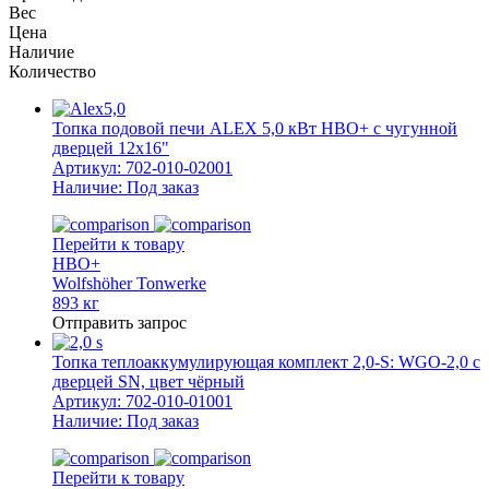
Вес
Цена
Наличие
Количество
Топка подовой печи ALEX 5,0 кВт HBO+ с чугунной
дверцей 12х16"
Артикул:
702-010-02001
Наличие:
Под заказ
Перейти к товару
HBO+
Wolfshöher Tonwerke
893 кг
Отправить запрос
Топка теплоаккумулирующая комплект 2,0-S: WGO-2,0 с
дверцей SN, цвет чёрный
Артикул:
702-010-01001
Наличие:
Под заказ
Перейти к товару