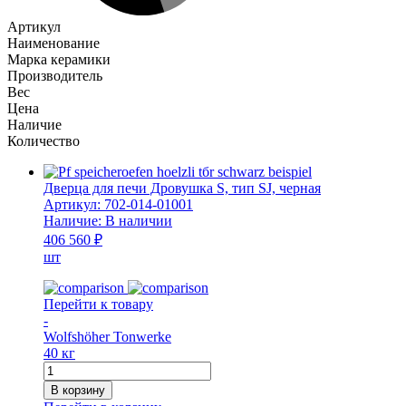
Артикул
Наименование
Марка керамики
Производитель
Вес
Цена
Наличие
Количество
Дверца для печи Дровушка S, тип SJ, черная
Артикул:
702-014-01001
Наличие:
В наличии
406 560 ₽
шт
Перейти к товару
-
Wolfshöher Tonwerke
40 кг
Количество
товара
В корзину
Дверца