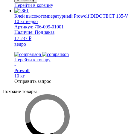
Смесь
Перейти в корзину
печная
НМ
Клей высокотемпературный Prowolf DIDOTECT 135-V
1
10 кг ведро
кг
Артикул:
706-009-01001
ведро
Наличие:
Под заказ
WT
17 237 ₽
ведро
Перейти к товару
-
Prowolf
10 кг
Отправить запрос
Похожие товары