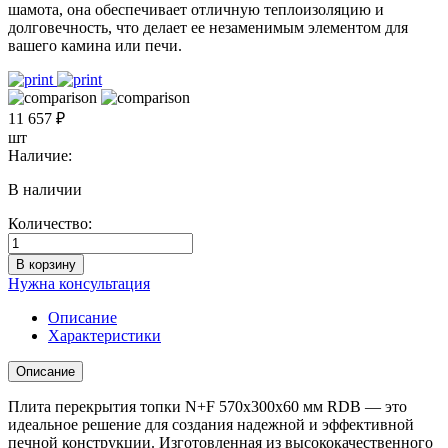
шамота, она обеспечивает отличную теплоизоляцию и
долговечность, что делает ее незаменимым элементом для
вашего камина или печи.
11 657 ₽
шт
Наличие:
В наличии
Количество:
Количество
товара
В корзину
Плита
Нужна консультация
перекрытия
топки
Описание
N+F
Характеристики
570х300х60
мм
Описание
RDB
Плита перекрытия топки N+F 570х300х60 мм RDB — это
идеальное решение для создания надежной и эффективной
печной конструкции. Изготовленная из высококачественного