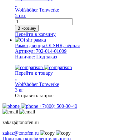
-
Wolfshöher Tonwerke
55 кг
Количество
товара
В корзину
Дверца
Перейти в корзину
печная
OI
Рамка дверцы OI SHR, чёрная
SH,
Артикул:
702-014-01009
чёрная
Наличие:
Под заказ
Перейти к товару
-
Wolfshöher Tonwerke
3 кг
Отправить запрос
+7(800) 500-30-40
zakaz@tonofen.ru
zakaz@tonofen.ru
Политика конфиденциальности