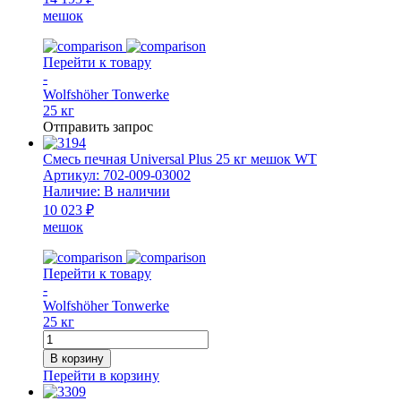
WT
мешок
(для
монтажа
внешней
Перейти к товару
оболочки)
-
Wolfshöher Tonwerke
25 кг
Отправить запрос
Смесь печная Universal Plus 25 кг мешок WT
Артикул:
702-009-03002
Наличие:
В наличии
10 023 ₽
мешок
Перейти к товару
-
Wolfshöher Tonwerke
25 кг
Количество
товара
В корзину
Смесь
Перейти в корзину
печная