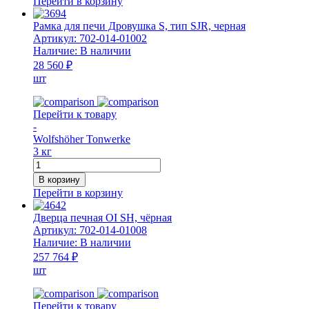
Перейти в корзину
для
печи
Рамка для печи Дровушка S, тип SJR, черная
Дровушка
Артикул:
702-014-01002
S,
Наличие:
В наличии
тип
28 560 ₽
SJ,
шт
черная
Перейти к товару
-
Wolfshöher Tonwerke
3 кг
Количество
товара
В корзину
Рамка
Перейти в корзину
для
печи
Дверца печная OI SH, чёрная
Дровушка
Артикул:
702-014-01008
S,
Наличие:
В наличии
тип
257 764 ₽
SJR,
шт
черная
Перейти к товару