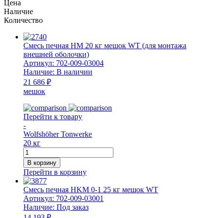
Цена
Наличие
Количество
Смесь печная НМ 20 кг мешок WT (для монтажа
внешней оболочки)
Артикул:
702-009-03004
Наличие:
В наличии
21 686 ₽
мешок
Перейти к товару
-
Wolfshöher Tonwerke
20 кг
Количество
товара
В корзину
Смесь
Перейти в корзину
печная
НМ
Смесь печная HKM 0-1 25 кг мешок WT
20
Артикул:
702-009-03001
кг
Наличие:
Под заказ
мешок
14 193 ₽