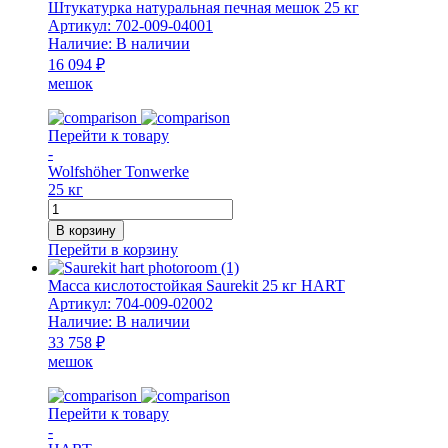
Universal
Штукатурка натуральная печная мешок 25 кг
Plus
Артикул:
702-009-04001
25
Наличие:
В наличии
кг
16 094 ₽
мешок
мешок
WT
Перейти к товару
-
Wolfshöher Tonwerke
25 кг
Количество
товара
В корзину
Штукатурка
Перейти в корзину
натуральная
печная
Масса кислотостойкая Saurekit 25 кг HART
мешок
Артикул:
704-009-02002
25
Наличие:
В наличии
кг
33 758 ₽
мешок
Перейти к товару
-