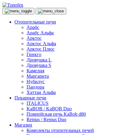
Отопительные печи
Арабс
Арабс Альфа
Арктос
Арктос Альфа
Арктос Плюс
Гинкго
Дровушка L
Дровушка S
Камелия
Маргарита
Нубилус
Пандора
Хаттаи Альфа
Пекарные печи
ITALICUS
KaBOB / KaBOB Duo
Помпейская печь KaBob d80
Remus / Remus Duo
Магазин
Комплекты отопительных печей