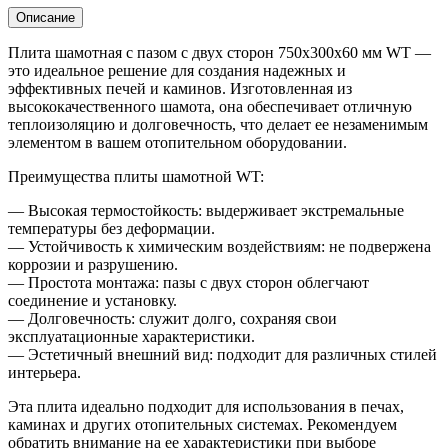
сторон
Описание
750x300x60
мм
Плита шамотная с пазом с двух сторон 750x300x60 мм WT —
WT
это идеальное решение для создания надежных и
эффективных печей и каминов. Изготовленная из
высококачественного шамота, она обеспечивает отличную
теплоизоляцию и долговечность, что делает ее незаменимым
элементом в вашем отопительном оборудовании.
Преимущества плиты шамотной WT:
— Высокая термостойкость: выдерживает экстремальные
температуры без деформации.
— Устойчивость к химическим воздействиям: не подвержена
коррозии и разрушению.
— Простота монтажа: пазы с двух сторон облегчают
соединение и установку.
— Долговечность: служит долго, сохраняя свои
эксплуатационные характеристики.
— Эстетичный внешний вид: подходит для различных стилей
интерьера.
Эта плита идеально подходит для использования в печах,
каминах и других отопительных системах. Рекомендуем
обратить внимание на ее характеристики при выборе