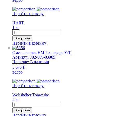
ведро
Перейти к товару
-
HART
1 кг
Количество
товара
В корзину
Масса
Перейти в корзину
кислотостойкая
Saurekit
Смесь печная НМ 5 кг ведро WT
1
Артикул:
702-009-03005
кг
Наличие:
В наличии
HART
5 670 ₽
ведро
Перейти к товару
-
Wolfshöher Tonwerke
5 кг
Количество
товара
В корзину
Смесь
Перейти в корзину