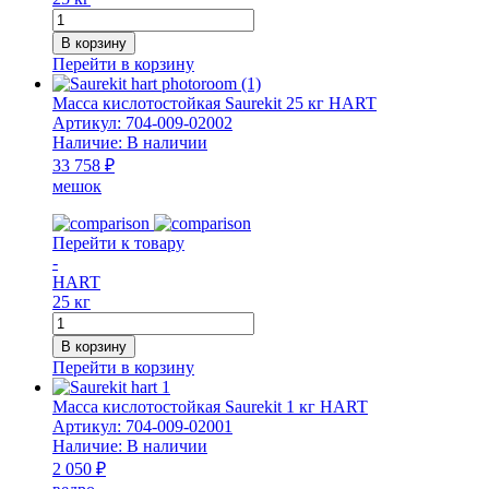
Количество
товара
В корзину
Штукатурка
Перейти в корзину
натуральная
печная
Масса кислотостойкая Saurekit 25 кг HART
мешок
Артикул:
704-009-02002
25
Наличие:
В наличии
кг
33 758 ₽
мешок
Перейти к товару
-
HART
25 кг
Количество
товара
В корзину
Масса
Перейти в корзину
кислотостойкая
Saurekit
Масса кислотостойкая Saurekit 1 кг HART
25
Артикул:
704-009-02001
кг
Наличие:
В наличии
HART
2 050 ₽