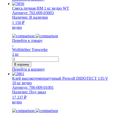
печная
НМ
Смесь печная НМ 1 кг ведро WT
5
Артикул:
702-009-03003
кг
Наличие:
В наличии
ведро
1 150 ₽
WT
ведро
Перейти к товару
-
Wolfshöher Tonwerke
1 кг
Количество
товара
В корзину
Смесь
Перейти в корзину
печная
НМ
Клей высокотемпературный Prowolf DIDOTECT 135-V
1
10 кг ведро
кг
Артикул:
706-009-01001
ведро
Наличие:
Под заказ
WT
17 237 ₽
ведро