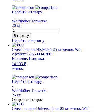
Перейти к товару
-
Wolfshöher Tonwerke
20 кг
Количество
товара
В корзину
Смесь
Перейти в корзину
печная
НМ
Смесь печная HKM 0-1 25 кг мешок WT
20
Артикул:
702-009-03001
кг
Наличие:
Под заказ
мешок
14 193 ₽
WT
мешок
(для
монтажа
внешней
Перейти к товару
оболочки)
-
Wolfshöher Tonwerke
25 кг
Отправить запрос
Смесь печная Universal Plus 25 кг мешок WT