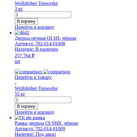
Wolfshöher Tonwerke
3 кг
Количество
товара
В корзину
Рамка
Перейти в корзину
для
печи
Дверца печная OI SH, чёрная
Дровушка
Артикул:
702-014-01008
S,
Наличие:
В наличии
тип
257 764 ₽
SJR,
шт
черная
Перейти к товару
-
Wolfshöher Tonwerke
55 кг
Количество
товара
В корзину
Дверца
Перейти в корзину
печная
OI
Рамка дверцы OI SHR, чёрная
SH,
Артикул:
702-014-01009
чёрная
Наличие:
Под заказ