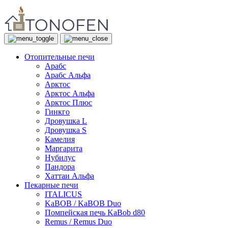
Отопительные печи
Арабс
Арабс Альфа
Арктос
Арктос Альфа
Арктос Плюс
Гинкго
Дровушка L
Дровушка S
Камелия
Маргарита
Нубилус
Пандора
Хаттаи Альфа
Пекарные печи
ITALICUS
KaBOB / KaBOB Duo
Помпейская печь KaBob d80
Remus / Remus Duo