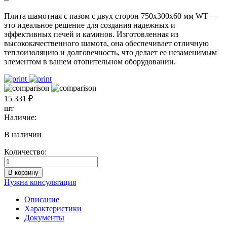
Плита шамотная с пазом с двух сторон 750x300x60 мм WT —
это идеальное решение для создания надежных и
эффективных печей и каминов. Изготовленная из
высококачественного шамота, она обеспечивает отличную
теплоизоляцию и долговечность, что делает ее незаменимым
элементом в вашем отопительном оборудовании.
15 331 ₽
шт
Наличие:
В наличии
Количество:
Количество
товара
В корзину
Плита
Нужна консультация
шамотная
с
Описание
пазом
Характеристики
с
Документы
двух