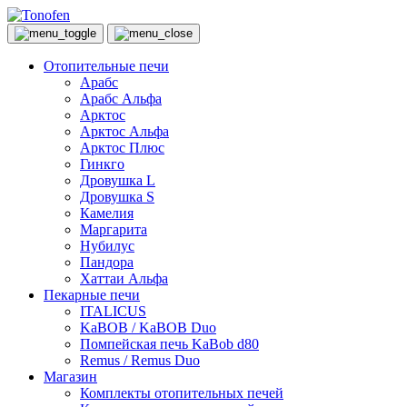
Отопительные печи
Арабс
Арабс Альфа
Арктос
Арктос Альфа
Арктос Плюс
Гинкго
Дровушка L
Дровушка S
Камелия
Маргарита
Нубилус
Пандора
Хаттаи Альфа
Пекарные печи
ITALICUS
KaBOB / KaBOB Duo
Помпейская печь KaBob d80
Remus / Remus Duo
Магазин
Комплекты отопительных печей