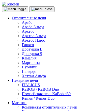
Отопительные печи
Арабс
Арабс Альфа
Арктос
Арктос Альфа
Арктос Плюс
Гинкго
Дровушка L
Дровушка S
Камелия
Маргарита
Нубилус
Пандора
Хаттаи Альфа
Пекарные печи
ITALICUS
KaBOB / KaBOB Duo
Помпейская печь KaBob d80
Remus / Remus Duo
Магазин
Комплекты отопительных печей