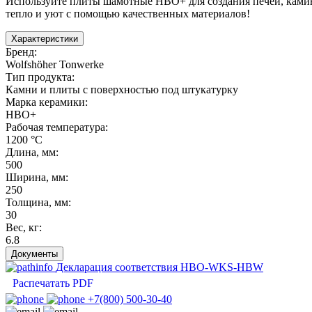
Используйте плиты шамотные НВО+ для создания печей, камино
тепло и уют с помощью качественных материалов!
Характеристики
Бренд
:
Wolfshöher Tonwerke
Тип продукта
:
Камни и плиты с поверхностью под штукатурку
Марка керамики
:
HBO+
Рабочая температура
:
1200 °С
Длина, мм
:
500
Ширина, мм
:
250
Толщина, мм
:
30
Вес, кг
:
6.8
Документы
Декларация соответствия HBO-WKS-HBW
Распечатать PDF
+7(800) 500-30-40