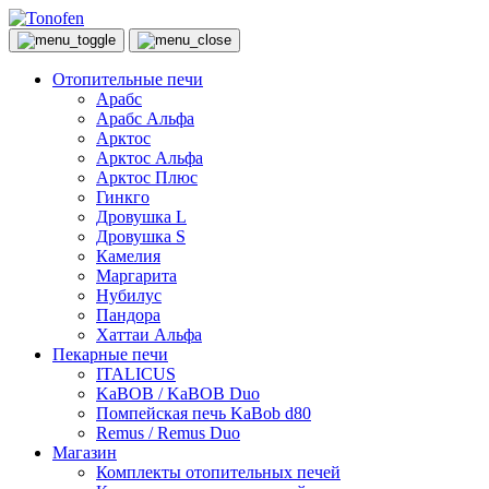
Отопительные печи
Арабс
Арабс Альфа
Арктос
Арктос Альфа
Арктос Плюс
Гинкго
Дровушка L
Дровушка S
Камелия
Маргарита
Нубилус
Пандора
Хаттаи Альфа
Пекарные печи
ITALICUS
KaBOB / KaBOB Duo
Помпейская печь KaBob d80
Remus / Remus Duo
Магазин
Комплекты отопительных печей