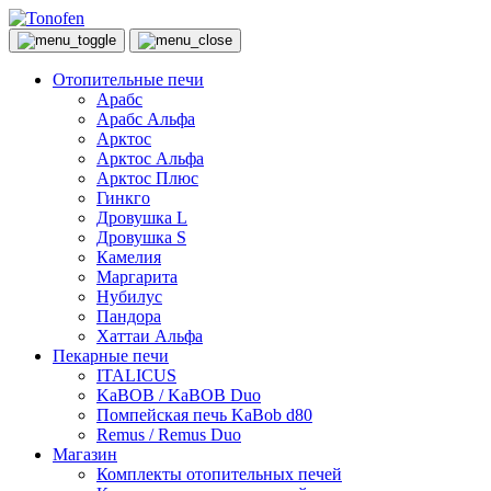
Отопительные печи
Арабс
Арабс Альфа
Арктос
Арктос Альфа
Арктос Плюс
Гинкго
Дровушка L
Дровушка S
Камелия
Маргарита
Нубилус
Пандора
Хаттаи Альфа
Пекарные печи
ITALICUS
KaBOB / KaBOB Duo
Помпейская печь KaBob d80
Remus / Remus Duo
Магазин
Комплекты отопительных печей