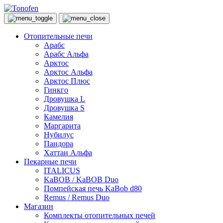
Отопительные печи
Арабс
Арабс Альфа
Арктос
Арктос Альфа
Арктос Плюс
Гинкго
Дровушка L
Дровушка S
Камелия
Маргарита
Нубилус
Пандора
Хаттаи Альфа
Пекарные печи
ITALICUS
KaBOB / KaBOB Duo
Помпейская печь KaBob d80
Remus / Remus Duo
Магазин
Комплекты отопительных печей