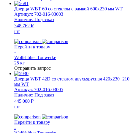
ВТ
42
Дверца WВТ 60 со стеклом с рамкой 600х230 мм WT
R
Артикул:
702-016-03003
глухая
Наличие:
Под заказ
с
348 762 ₽
рамкой
шт
420х230
мм
Перейти к товару
-
Wolfshöher Tonwerke
25 кг
Отправить запрос
Дверца WBT 42D со стеклом двухъярусная 420x230+210
мм WT
Артикул:
702-016-03005
Наличие:
Под заказ
445 000 ₽
шт
Перейти к товару
-
Wolfshöher Tonwerke