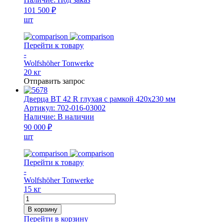
101 500 ₽
шт
Перейти к товару
-
Wolfshöher Tonwerke
20 кг
Отправить запрос
Дверца ВТ 42 R глухая с рамкой 420х230 мм
Артикул:
702-016-03002
Наличие:
В наличии
90 000 ₽
шт
Перейти к товару
-
Wolfshöher Tonwerke
15 кг
Количество
товара
В корзину
Дверца
Перейти в корзину