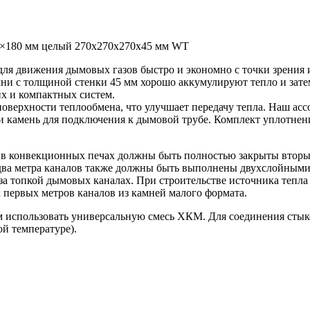
0×180 мм целый 270х270х270х45 мм WT
ля движения дымовых газов быстро и экономно с точки зрения 
мни с толщиной стенки 45 мм хорошо аккумулируют тепло и зате
их и компактных систем.
верхности теплообмена, что улучшает передачу тепла. Наш асс
 и камень для подключения к дымовой трубе. Комплект уплотне
в конвекционных печах должны быть полностью закрыты вторым
ва метра каналов также должны быть выполнены двухслойными.
а топкой дымовых каналах. При строительстве источника тепла с
 первых метров каналов из камней малого формата.
м использовать универсальную смесь ХКМ. Для соединения сты
ой температуре).