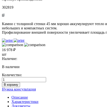
302819
Камни с толщиной стенки 45 мм хорошо аккумулируют тепло и 
небольших и компактных систем.
Профилирование внешней поверхности увеличивает площадь по
16 978 ₽
шт
Наличие:
В наличии
Количество:
Количество
товара
В корзину
Модуль
Нужна консультация
для
дымового
Описание
канала
Характеристики
с
Документы