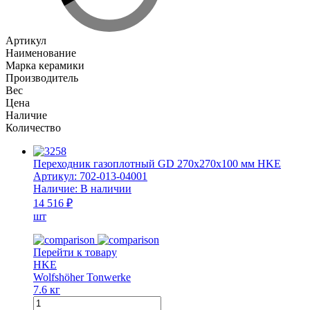
Артикул
Наименование
Марка керамики
Производитель
Вес
Цена
Наличие
Количество
Переходник газоплотный GD 270x270x100 мм HKE
Артикул:
702-013-04001
Наличие:
В наличии
14 516 ₽
шт
Перейти к товару
HKE
Wolfshöher Tonwerke
7.6 кг
Количество