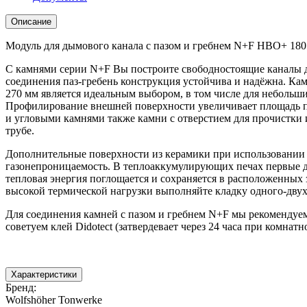
пазом
и
Описание
гребнем
N+F
Модуль для дымового канала с пазом и гребнем N+F HBO+ 18
HBO+
180x180
С камнями серии N+F Вы построите свободностоящие каналы д
мм
соединения паз-гребень конструкция устойчива и надёжна. Ка
целый
270 мм является идеальным выбором, в том числе для небольш
270х270х270х45
Профилирование внешней поверхности увеличивает площадь по
мм
и угловыми камнями также камни с отверстием для прочистки
WT
трубе.
Дополнительные поверхности из керамики при использовании 
газонепроницаемость. В теплоаккумулирующих печах первые д
тепловая энергия поглощается и сохраняется в расположенных з
высокой термической нагрузки выполняйте кладку одного-двух
Для соединения камней с пазом и гребнем N+F мы рекомендуе
советуем клей Didotect (затвердевает через 24 часа при комнатн
Характеристики
Бренд
:
Wolfshöher Tonwerke