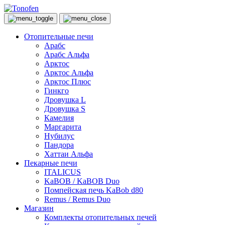
Отопительные печи
Арабс
Арабс Альфа
Арктос
Арктос Альфа
Арктос Плюс
Гинкго
Дровушка L
Дровушка S
Камелия
Маргарита
Нубилус
Пандора
Хаттаи Альфа
Пекарные печи
ITALICUS
KaBOB / KaBOB Duo
Помпейская печь KaBob d80
Remus / Remus Duo
Магазин
Комплекты отопительных печей