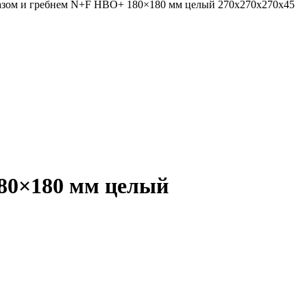
пазом и гребнем N+F HBO+ 180×180 мм целый 270х270х270х45
180×180 мм целый