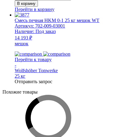
товара
В корзину
Переходник
Перейти в корзину
газоплотный
GD
Смесь печная HKM 0-1 25 кг мешок WT
270x270x100
Артикул:
702-009-03001
мм
Наличие:
Под заказ
HKE
14 193 ₽
мешок
Перейти к товару
-
Wolfshöher Tonwerke
25 кг
Отправить запрос
Похожие товары