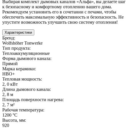
Выбирая комплект дымовых каналов «Альфа», вы делаете шаг
к безопасному и комфортному отоплению вашего дома.
Рекомендуем установить его в сочетании с печами, чтобы
обеспечить максимальную эффективность и безопасность. Не
упустите возможность улучшить свою систему отопления!
Характеристики
Бренд
:
Wolfshöher Tonwerke
Тип продукта
:
Теплоаккумуляционные
Форма дымового канала
:
Прямой
Марка керамики
:
HBO+
Тепловая мощность
:
2
,
0 кВт
Длина дымового канала
:
2
,
8 м
Площадь поверхности нагрева
:
2
,
7 м²
Рабочая температура
:
1200 °С
Высота, мм
:
920