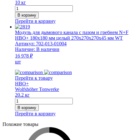
10 кг
отверстием
Количество
ø
товара
В корзину
110
Модуль
Перейти в корзину
мм,
для
270х270х270х45
дымового
Модуль для дымового канала с пазом и гребнем N+F
мм
канала
HBO+ 180x180 мм целый 270х270х270х45 мм WT
WT
с
Артикул:
702-013-01004
пазом
Наличие:
В наличии
и
16 978 ₽
гребнем
шт
N+F
HBO+
180x180
Перейти к товару
мм
HBO+
половинка
Wolfshöher Tonwerke
270x270x133x45
20.2 кг
мм
Количество
WT
товара
В корзину
Модуль
Перейти в корзину
для
дымового
Похожие товары
канала
с
пазом