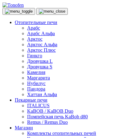
Отопительные печи
Арабс
Арабс Альфа
Арктос
Арктос Альфа
Арктос Плюс
Гинкго
Дровушка L
Дровушка S
Камелия
Маргарита
Нубилус
Пандора
Хаттаи Альфа
Пекарные печи
ITALICUS
KaBOB / KaBOB Duo
Помпейская печь KaBob d80
Remus / Remus Duo
Магазин
Комплекты отопительных печей