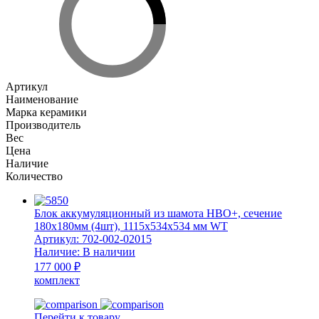
и
гребнем
N+F
HBO+
180x180
мм
Артикул
целый
Наименование
270х270х270х45
Марка керамики
мм
Производитель
WT
Вес
Цена
Наличие
Количество
Блок аккумуляционный из шамота HBO+, сечение
180x180мм (4шт), 1115x534x534 мм WT
Артикул:
702-002-02015
Наличие:
В наличии
177 000 ₽
комплект
Перейти к товару