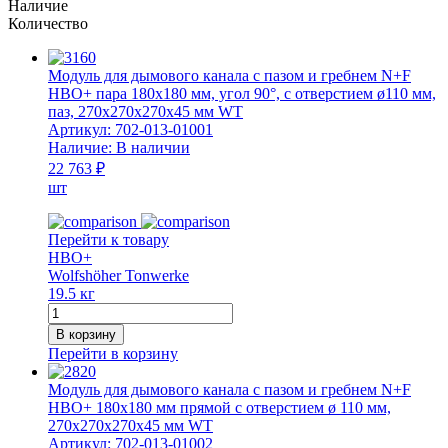
Наличие
Количество
Модуль для дымового канала с пазом и гребнем N+F
HBO+ пара 180x180 мм, угол 90°, с отверстием ø110 мм,
паз, 270x270x270x45 мм WT
Артикул:
702-013-01001
Наличие:
В наличии
22 763 ₽
шт
Перейти к товару
HBO+
Wolfshöher Tonwerke
19.5 кг
Количество
товара
В корзину
Модуль
Перейти в корзину
для
дымового
Модуль для дымового канала с пазом и гребнем N+F
канала
HBO+ 180x180 мм прямой с отверстием ø 110 мм,
с
270х270х270х45 мм WT
пазом
Артикул:
702-013-01002