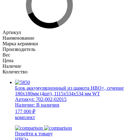
гребнем
N+F
HBO+
180x180
мм
Артикул
целый
Наименование
270х270х270х45
Марка керамики
мм
Производитель
WT
Вес
Цена
Наличие
Количество
Блок аккумуляционный из шамота HBO+, сечение
180x180мм (4шт), 1115x534x534 мм WT
Артикул:
702-002-02015
Наличие:
В наличии
177 000 ₽
комплект
Перейти к товару
HBO+