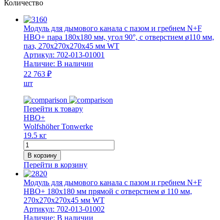
Количество
Модуль для дымового канала с пазом и гребнем N+F
HBO+ пара 180x180 мм, угол 90°, с отверстием ø110 мм,
паз, 270x270x270x45 мм WT
Артикул:
702-013-01001
Наличие:
В наличии
22 763 ₽
шт
Перейти к товару
HBO+
Wolfshöher Tonwerke
19.5 кг
Количество
товара
В корзину
Модуль
Перейти в корзину
для
дымового
Модуль для дымового канала с пазом и гребнем N+F
канала
HBO+ 180x180 мм прямой с отверстием ø 110 мм,
с
270х270х270х45 мм WT
пазом
Артикул:
702-013-01002
и
Наличие:
В наличии