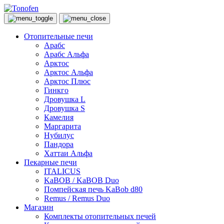
Отопительные печи
Арабс
Арабс Альфа
Арктос
Арктос Альфа
Арктос Плюс
Гинкго
Дровушка L
Дровушка S
Камелия
Маргарита
Нубилус
Пандора
Хаттаи Альфа
Пекарные печи
ITALICUS
KaBOB / KaBOB Duo
Помпейская печь KaBob d80
Remus / Remus Duo
Магазин
Комплекты отопительных печей